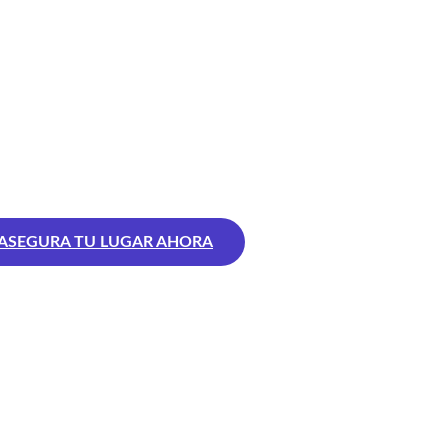
CONSULTORA DIGITAL
n menos ediciones y un
foque más profundo para
tar lo que pesa y
conectar
 tu verdadero potencial.
ASEGURA TU LUGAR AHORA