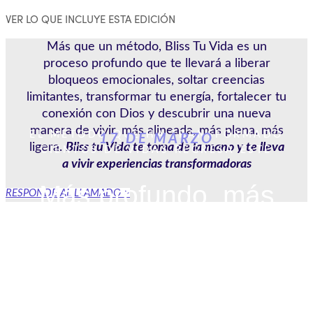
VER LO QUE INCLUYE ESTA EDICIÓN
Más que un método, Bliss Tu Vida es un
proceso profundo que te llevará a liberar
bloqueos emocionales, soltar creencias
limitantes, transformar tu energía, fortalecer tu
conexión con Dios y descubrir una nueva
manera de vivir, más alineada, más plena, más
EL MÉTODO QUE HA TRANSFORMADO
17 DE MARZO
ligera.
Bliss tu Vida te toma de la mano y te lleva
CIENTOS DE VIDAS REGRESA ESTE
a vivir experiencias transformadoras
Más profundo, más
RESPONDE AL LLAMADO >
transformador
más liberador