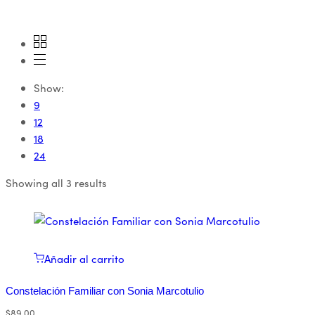
Show:
9
12
18
24
Showing all 3 results
Añadir al carrito
Constelación Familiar con Sonia Marcotulio
$
89.00